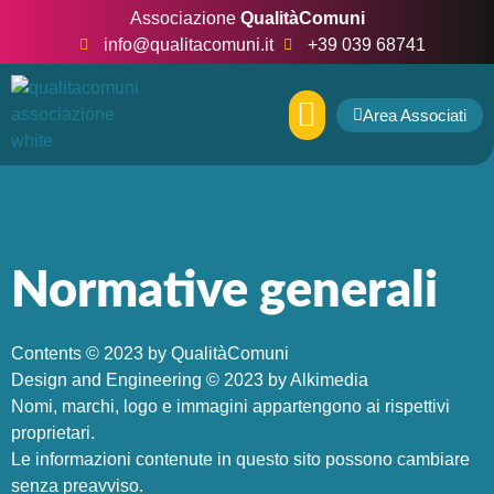
Associazione
QualitàComuni
info@qualitacomuni.it
+39 039 68741
Area Associati
CHI SIAMO
Normative generali
Contents © 2023 by QualitàComuni
Design and Engineering © 2023 by Alkimedia
Nomi, marchi, logo e immagini appartengono ai rispettivi
proprietari.
Le informazioni contenute in questo sito possono cambiare
senza preavviso.